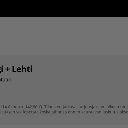
i + Lehti
ntaan
14 € (norm. 142,80 €). Tilaus on jatkuva, tarjousjakson jälkeen hi
lauksen voi lopettaa koska tahansa ennen seuraavan laskutusjakso