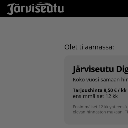
Olet tilaamassa:
Järviseutu Dig
Koko vuosi samaan hi
Tarjoushinta
9,50
€
/ kk
ensimmäiset 12 kk
Ensimmäiset 12 kk yhteensä 1
olevan hinnaston mukaan. Ti