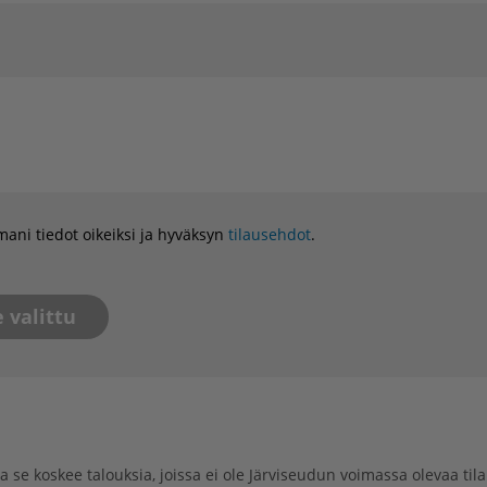
ani tiedot oikeiksi ja hyväksyn
tilausehdot
.
ja se koskee talouksia, joissa ei ole Järviseudun voimassa olevaa ti