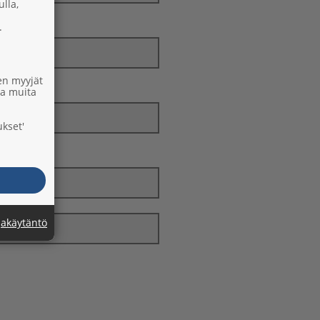
lla,
.
en myyjät
aa muita
ukset'
jakäytäntö