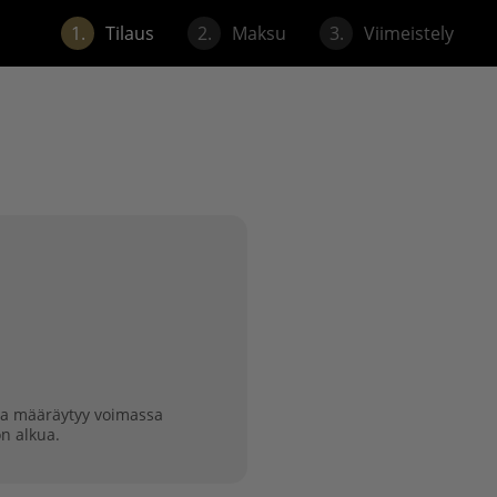
1.
Tilaus
2.
Maksu
3.
Viimeistely
nta määräytyy voimassa
n alkua.