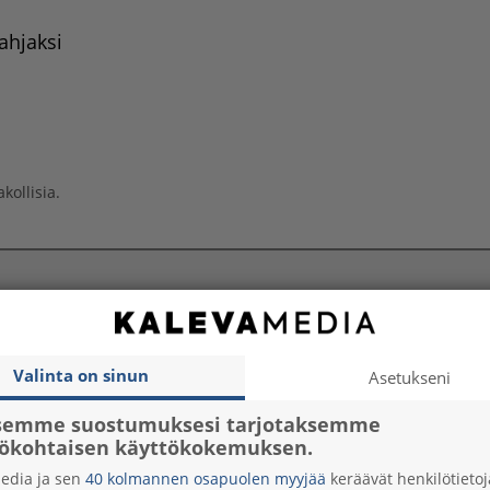
ahjaksi
kollisia.
Valinta on sinun
Asetukseni
tsemme suostumuksesi tarjotaksemme
lökohtaisen käyttökokemuksen.
edia ja sen
40 kolmannen osapuolen myyjää
keräävät henkilötietoj