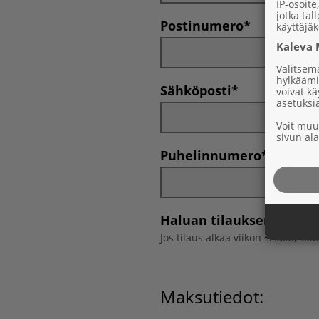
IP-osoit
jotka tal
Postinumero*
käyttäjä
Kaleva 
Valitsema
hylkäämi
Sähköposti*
voivat kä
asetuksi
Voit muut
sivun al
Puhelinnumero*
Haluan tilauksen alkav
Jos tilaus alkaa viikon sisällä, saat
Maksutiedot: