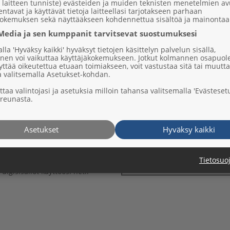
e, laitteen tunniste) evästeiden ja muiden teknisten menetelmien avu
lentavat ja käyttävät tietoja laitteellasi tarjotakseen parhaan
Postitoimipaikka*
kokemuksen sekä näyttääkseen kohdennettua sisältöä ja mainontaa
Media ja sen kumppanit tarvitsevat suostumuksesi
lla 'Hyväksy kaikki' hyväksyt tietojen käsittelyn palvelun sisällä,
nen voi vaikuttaa käyttäjäkokemukseen. Jotkut kolmannen osapuol
yttää oikeutettua etuaan toimiakseen, voit vastustaa sitä tai muutt
a valitsemalla Asetukset-kohdan.
taa valintojasi ja asetuksia milloin tahansa valitsemalla 'Evästeset
areunasta.
Asetukset
Hyväksy kaikki
an*
Tietosuo
 digisisällöt käyttöösi heti.