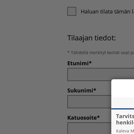
Haluan tilata tämän l
Tilaajan tiedot
:
*
Tähdellä merkityt kentät ovat pa
Etunimi*
Sukunimi*
Tarvi
Katuosoite*
henki
Kaleva M